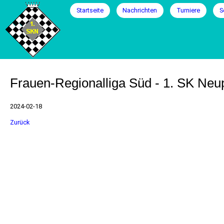
Navigation
Startseite
Nachrichten
Turniere
S
überspringen
Frauen-Regionalliga Süd - 1. SK Neup
2024-02-18
Zurück