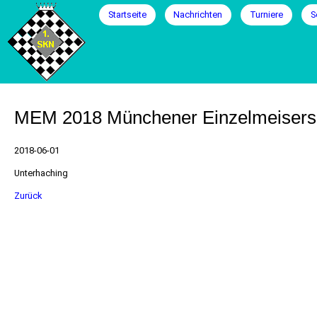
Navigation
Startseite
Nachrichten
Turniere
S
überspringen
MEM 2018 Münchener Einzelmeisersc
2018-06-01
Unterhaching
Zurück