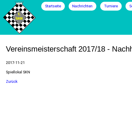
Navigation
Startseite
Nachrichten
Turniere
S
überspringen
Vereinsmeisterschaft 2017/18 - Nach
2017-11-21
Spiellokal SKN
Zurück