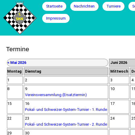
Navigation
Startseite
Nachrichten
Turniere
S
überspringen
Impressum
Termine
< Mai 2026
Juni 2026
Montag
Dienstag
Mittwoch
D
1
2
3
4
8
9
10
1
Vereinsversammlung (Ersatztermin)
15
16
17
1
Pokal- und Schweizer-System-Turnier - 1. Runde
22
23
24
2
Pokal- und Schweizer-System-Turnier - 2. Runde
29
30